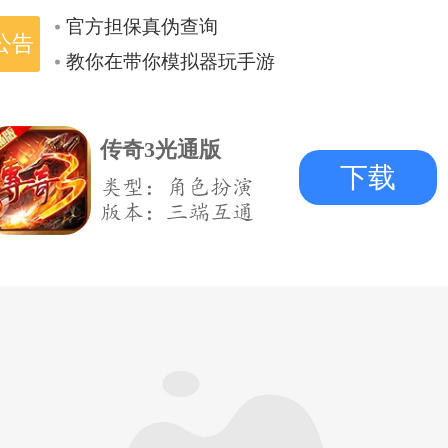
官方担保真伪查询
教你在带你模拟器玩手游
游昕云手机丨体验挂机神器的快乐，官方云游为您的账号安全保驾护航！
传奇3光通版
官方担保真伪查询
下载
类型：角色扮演
版本：三端互通