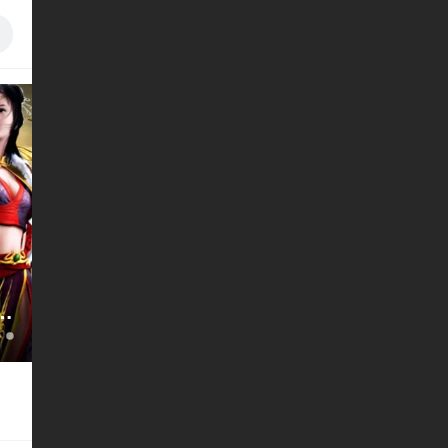
下载：元素回归，复刻经典属性玩法
传奇3光通版手游下载：武器炼制，打造专属强力神器