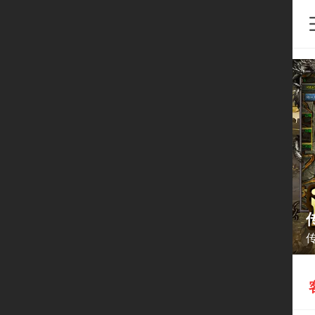
传奇3光通版手游下载：重铸经典，原汁原味正版授权
传奇3光通版手游下载：重铸经典，原汁原味正版授权