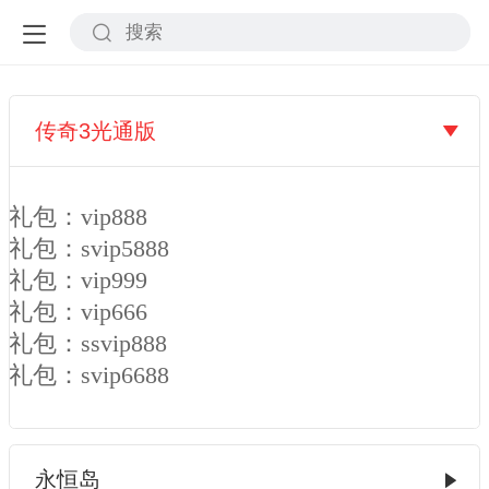
传奇3光通版
礼包：vip888
礼包：svip5888
礼包：vip999
礼包：vip666
礼包：ssvip888
礼包：svip6688
永恒岛